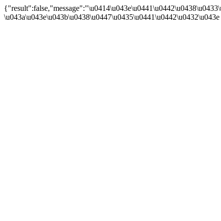
{"result":false,"message":"\u0414\u043e\u0441\u0442\u0438\u04
\u043a\u043e\u043b\u0438\u0447\u0435\u0441\u0442\u0432\u043e 