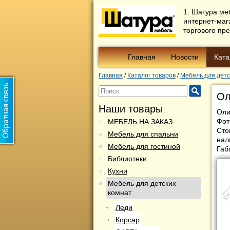
1. Шатура ме
интернет-маг
торгового пр
Главная
Новости
Ката
Главная
/
Каталог товаров
/
Мебель для детс
Ол
Наши товары
Оли
Фот
МЕБЕЛЬ НА ЗАКАЗ
Сто
Мебель для спальни
нал
Мебель для гостиной
Габ
Библиотеки
Кухни
Мебель для детских
комнат
Леди
Корсар