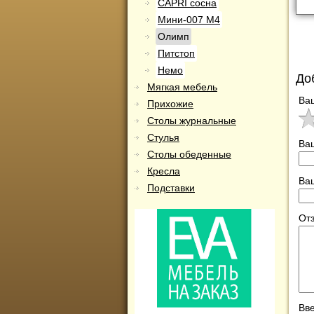
CAPRI сосна
Мини-007 М4
Олимп
Питстоп
Немо
До
Мягкая мебель
Ва
Прихожие
Столы журнальные
Стулья
Ва
Столы обеденные
Кресла
Ваш
Подставки
Отз
Вве