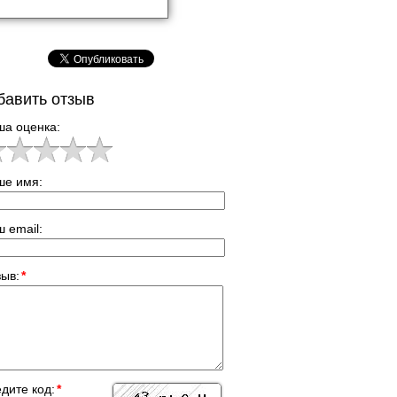
бавить отзыв
ша оценка:
ше имя:
 email:
ыв:
*
дите код:
*