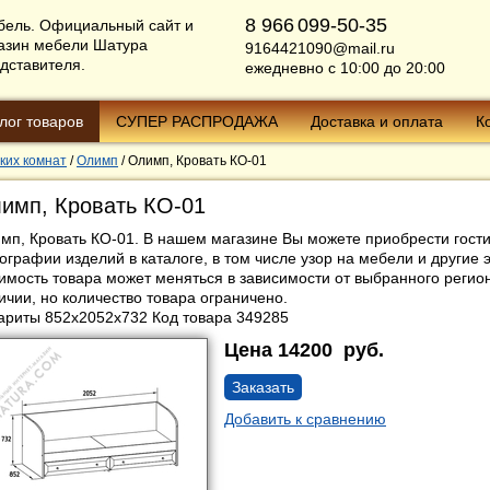
8 966
099-50-35
бель. Официальный сайт и
азин мебели Шатура
9164421090@mail.ru
едставителя.
ежедневно с 10:00 до 20:00
лог товаров
СУПЕР РАСПРОДАЖА
Доставка и оплата
К
ких комнат
/
Олимп
/
Олимп, Кровать КО-01
имп, Кровать КО-01
мп, Кровать КО-01
. В нашем магазине Вы можете приобрести гост
ографии изделий в каталоге, в том числе узор на мебели и другие 
имость товара может меняться в зависимости от выбранного регио
ичии, но количество товара ограничено.
ариты 852x2052x732 Код товара 349285
Цена
14200
руб.
Заказать
Добавить к сравнению