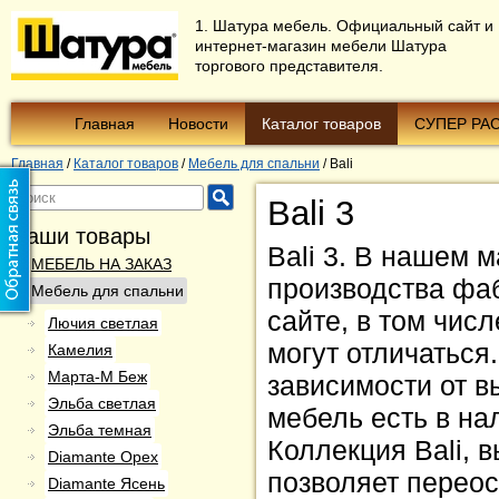
1. Шатура мебель. Официальный сайт и
интернет-магазин мебели Шатура
торгового представителя.
Главная
Новости
Каталог товаров
СУПЕР РА
Главная
/
Каталог товаров
/
Мебель для спальни
/
Bali
Bali 3
Наши товары
Bali 3. В нашем 
МЕБЕЛЬ НА ЗАКАЗ
производства фа
Мебель для спальни
сайте, в том чис
Лючия светлая
могут отличаться
Камелия
Марта-М Беж
зависимости от в
Эльба светлая
мебель есть в на
Эльба темная
Коллекция Bali, 
Diamantе Орех
позволяет перео
Diamante Ясень