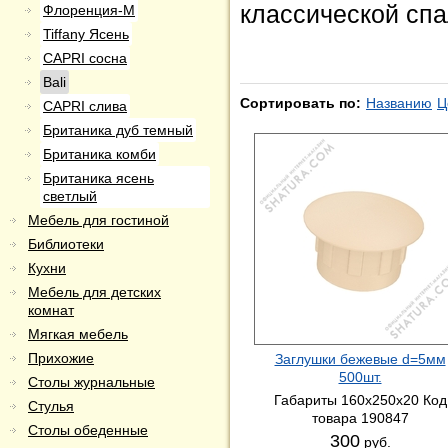
классической спа
Флоренция-М
Tiffany Ясень
CAPRI сосна
Bali
Сортировать по:
Названию
Ц
CAPRI слива
Британика дуб темный
Британика комби
Британика ясень
светлый
Мебель для гостиной
Библиотеки
Кухни
Мебель для детских
комнат
Мягкая мебель
Прихожие
Заглушки бежевые d=5мм
500шт.
Столы журнальные
Габариты 160x250x20 Код
Стулья
товара 190847
Столы обеденные
300
руб.