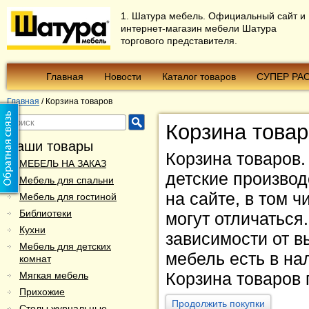
1. Шатура мебель. Официальный сайт и
интернет-магазин мебели Шатура
торгового представителя.
Главная
Новости
Каталог товаров
СУПЕР РА
Главная
/
Корзина товаров
Корзина товар
Наши товары
Корзина товаров.
МЕБЕЛЬ НА ЗАКАЗ
детские произво
Мебель для спальни
на сайте, в том 
Мебель для гостиной
Библиотеки
могут отличаться
Кухни
зависимости от в
Мебель для детских
мебель есть в на
комнат
Корзина товаров 
Мягкая мебель
Прихожие
Продолжить покупки
Столы журнальные